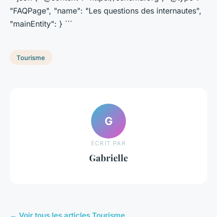
"FAQPage", "name": "Les questions des internautes",
"mainEntity": } ```
Tourisme
G
ECRIT PAR
Gabrielle
← Voir tous les articles Tourisme