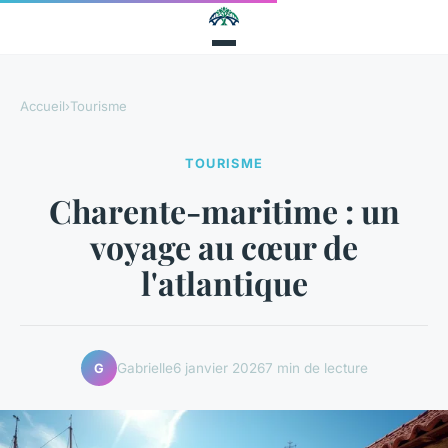
Accueil
›
Tourisme
TOURISME
Charente-maritime : un
voyage au cœur de
l'atlantique
Gabrielle
6 janvier 2026
7 min de lecture
G