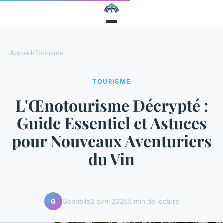
Accueil
›
Tourisme
TOURISME
L'Œnotourisme Décrypté :
Guide Essentiel et Astuces
pour Nouveaux Aventuriers
du Vin
Gabrielle
2 avril 2025
5 min de lecture
G